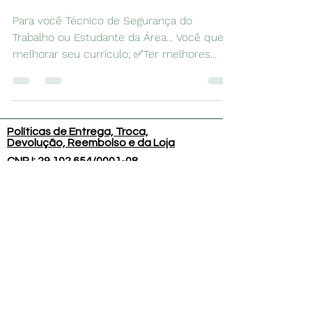
‍Para você Técnico de Segurança do
Trabalho ou Estudante da Área... Você quer
melhorar seu currículo; ✅Ter melhores
condições de ser...
Políticas de Entrega, Troca,
Devolução, Reembolso e da Loja
CNPJ:
29.102.654
/0001-08
Avenida Treze de Maio, 23 -
salas 2101 a 2103 e 2113 a
2115, Centro - RJ
ehsmedsaude@gmail.com
Telefone de
contato: (21)
2532 -
2171
(21) 2532 -
2733
(21) 2533 -
6474
Prazo de entrega: até de 2 dias úteis.