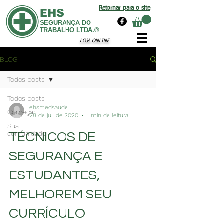
Retornar para o site
EHS
SEGURANÇA DO
TRABALHO LTDA.®
LOJA ONLINE
BLOG
Todos posts
Todos posts
ehsmedsaude
Começar
28 de jul. de 2020
1 min de leitura
Sua
comunidade
TÉCNICOS DE
SEGURANÇA E
ESTUDANTES,
MELHOREM SEU
CURRÍCULO