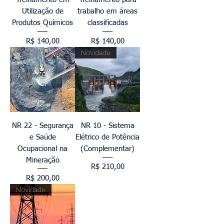
Utilização de
trabalho em áreas
Produtos Químicos
classificadas
Preço
Preço
R$ 140,00
R$ 140,00
Novidade
NR 22 - Segurança
NR 10 - Sistema
e Saúde
Elétrico de Potência
Ocupacional na
(Complementar)
Mineração
Preço
R$ 210,00
Preço
R$ 200,00
Novidade